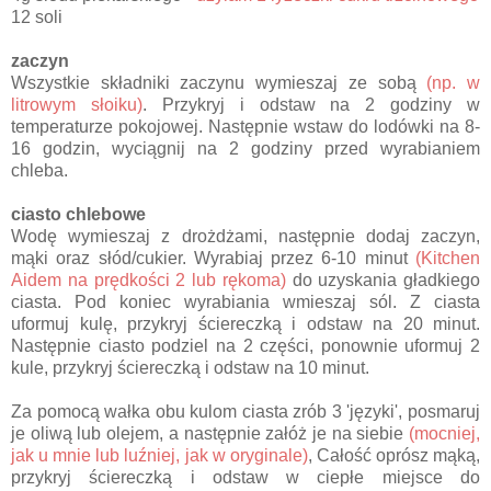
12 soli
zaczyn
Wszystkie składniki zaczynu wymieszaj ze sobą
(np. w
litrowym słoiku)
. Przykryj i odstaw na 2 godziny w
temperaturze pokojowej. Następnie wstaw do lodówki na 8-
16 godzin, wyciągnij na 2 godziny przed wyrabianiem
chleba.
ciasto chlebowe
Wodę wymieszaj z drożdżami, następnie dodaj zaczyn,
mąki oraz słód/cukier. Wyrabiaj przez 6-10 minut
(Kitchen
Aidem na prędkości 2 lub rękoma)
do uzyskania gładkiego
ciasta. Pod koniec wyrabiania wmieszaj sól. Z ciasta
uformuj kulę, przykryj ściereczką i odstaw na 20 minut.
Następnie ciasto podziel na 2 części, ponownie uformuj 2
kule, przykryj ściereczką i odstaw na 10 minut.
Za pomocą wałka obu kulom ciasta zrób 3 'języki', posmaruj
je oliwą lub olejem, a następnie załóż je na siebie
(mocniej,
jak u mnie lub luźniej, jak w oryginale)
, Całość oprósz mąką,
przykryj ściereczką i odstaw w ciepłe miejsce do