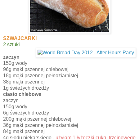
SZWAJCARKI
2 sztuki
zaczyn
150g wody
96g mąki pszennej chlebowej
18g mąki pszennej pełnoziarnistej
38g mąki pszennej
1g świeżych drożdży
ciasto chlebowe
zaczyn
150g wody
6g świeżych drożdży
200g mąki pszennej chlebowej
36g mąki pszennej pełnoziarnistej
84g mąki pszennej
4g słodu piekarskiego
- użyłam 1 łyżeczki cukru trzcinowego