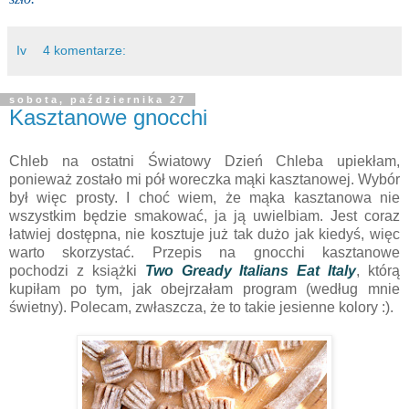
Iv
4 komentarze:
sobota, października 27
Kasztanowe gnocchi
Chleb na ostatni Światowy Dzień Chleba upiekłam,
ponieważ zostało mi pół woreczka mąki kasztanowej. Wybór
był więc prosty. I choć wiem, że mąka kasztanowa nie
wszystkim będzie smakować, ja ją uwielbiam. Jest coraz
łatwiej dostępna, nie kosztuje już tak dużo jak kiedyś, więc
warto skorzystać. Przepis na gnocchi kasztanowe
pochodzi z książki
Two Gready Italians Eat Italy
, którą
kupiłam po tym, jak obejrzałam program (według mnie
świetny). Polecam, zwłaszcza, że to takie jesienne kolory :).