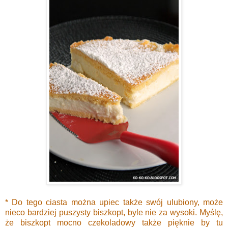
* Do tego ciasta można upiec także swój ulubiony, może
nieco bardziej puszysty biszkopt, byle nie za wysoki. Myślę,
że biszkopt mocno czekoladowy także pięknie by tu