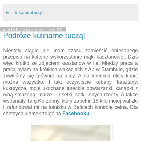
Iv
5 komentarzy:
piątek, października 26
Podróże kulinarne tuczą!
Niestety ciągle nie mam czasu zamieścić obiecanego
przepisu na kolejne wykorzystanie mąki kasztanowej. Dziś
więc krótko ze zdjęciem kasztanów w tle. Między pracą a
pracą byłam na krótkich wakacjach z A.: w Stambule, gdzie
żywiliśmy się głównie na ulicy. A na tureckiej ulicy kupić
można wszystko. I tak: oczywiście kebaby, kasztany,
kukurydze, moje ukochane tureckie obwarzanki, kanapki z
rybą smażoną, małże.... I setki, setki innych rzeczy. A także
wspaniały Targ Korzenny, który zapełnił 15 kilo mojej walizki
i zafundował mi na lotnisku w Balicach kontrolę celną. Dla
chętnych ułamek zdjęć na
Facebooku
.