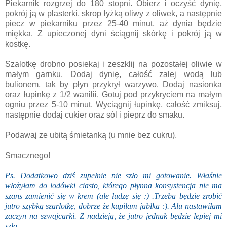
Piekarnik rozgrzej do 180 stopni. Obierz i oczyść dynię,
pokrój ją w plasterki, skrop łyżką oliwy z oliwek, a następnie
piecz w piekarniku przez 25-40 minut, aż dynia będzie
miękka. Z upieczonej dyni ściągnij skórkę i pokrój ją w
kostkę.
Szalotkę drobno posiekaj i zeszklij na pozostałej oliwie w
małym garnku. Dodaj dynię, całość zalej wodą lub
bulionem, tak by płyn przykrył warzywo. Dodaj nasionka
oraz łupinkę z 1/2 wanilii. Gotuj pod przykryciem na małym
ogniu przez 5-10 minut. Wyciągnij łupinkę, całość zmiksuj,
następnie dodaj cukier oraz sól i pieprz do smaku.
Podawaj ze ubitą śmietanką (u mnie bez cukru).
Smacznego!
Ps. Dodatkowo dziś zupełnie nie szło mi gotowanie. Właśnie
włożyłam do lodówki ciasto, którego płynna konsystencja nie ma
szans zamienić się w krem (ale łudzę się :) .Trzeba będzie zrobić
jutro szybką szarlotkę, dobrze że kupiłam jabłka :). Alu nastawiłam
zaczyn na szwajcarki. Z nadzieją, że jutro jednak będzie lepiej mi
szło.