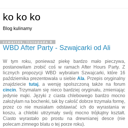
ko ko ko
Blog kulinarny
czwartek, listopada 8
WBD After Party - Szwajcarki od Ali
W tym roku, ponieważ piekę bardzo mało pieczywa,
postanowiłam zrobić coś w ramach After Hours Party. Z
licznych propozycji WBD wybrałam Szwajcarki, które 16
października prezentowała u siebie
Ala
. Przepis oryginalny
znajdziecie
tutaj
, a wersję spolszczoną także na forum
cincin
. Trzymałam się nieco bardziej oryginału, zmieniając
jedynie mąki. Języki z ciasta chlebowego bardzo mocno
założyłam na bochenki, tak by całość dobrze trzymała formę,
przez co nie musiałam odstawiać ich do wyrastania w
koszu, a chlebki utrzymały swój mocno trójkątny kształt.
Ciasto wyrastało po prostu na drewnianej desce (nie
polecam zimnego blatu o tej porze roku).