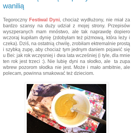
wanilią
Tegoroczny
Festiwal Dyni
,
chociaż wydłużony, nie miał za
bardzo szansy na duży udział z mojej strony. Przepisów
wyszperanych mam mnóstwo, ale tak naprawdę dopiero
wczoraj kupiłam dynię (zdobyłam też piżmową, która leży i
czeka). Dziś, na ostatnią chwilę, zrobiłam ektremalnie prostą
i szybką zupę, aby chociaż tym jednym daniem pojawić się
u Bei: jak rok wczęsniej i dwa lata wcześniej (i tyle, dla mnie
ten rok jest trzeci :). Nie lubię dyni na słodko, ale ta zupa
wbrew pozorom słodka nie jest. Może i mało ambitnie, ale
polecam, powinna smakować też dzieciom.