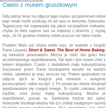
Ciasto z musem gruszkowym
Gdy patrzę teraz na zdjęcia tego ciasta i przypominam sobie
jego smak myśli uciekają mi od razu w kierunku Sylwestra.
Tegoroczny nie zapowiada się jakoś szczególnie ciekawie,
chyba że ktoś zaprosi nas na imprezę z dziećmi :), myślę
więc, że 31 grudnia zrobimy sobie jeszcze raz takie ciasto.
Pisałam Wam już chyba wiele razy, że wypieki z książki
Dana Leparda
Short & Sweet. The Best of Home Baking.
są niemalże pewniakiem. Można je robić dla gości bez
wcześniejszego wypróbowania. Tak było i tym razem choć z
lekkim kłopotem. Ciasto z dodatkiem mąki kukurydzianej
(nazywane przez Dana biszkoptem) wyszło mi bardzo
niskie, upiekłam je więc jeszcze raz. Potem spojrzałam na
zdjęcie (tych w książce jest niewiele i wstępnie
przeoczyłam) i takie ma być :). Po prostu po słowie biszkopt
spodziewałam się czegoś innego. To ciasto ciekawe, dość
ciężkie, inne przez mąkę kukurydzianą. Można je
wypróbować, pasuje tu. Spokojnie można też upiec
niewysoki biszkopt własny lub (co zrobię następnym razem)
biszkopt mocno czekoladowy. Mus gruszkowy jest dość