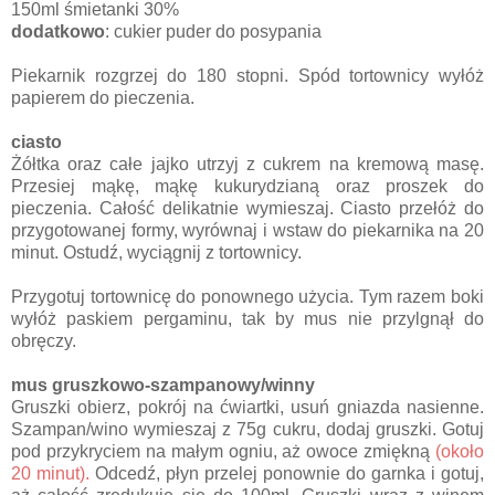
150ml śmietanki 30%
dodatkowo
: cukier puder do posypania
Piekarnik rozgrzej do 180 stopni. Spód tortownicy wyłóż
papierem do pieczenia.
ciasto
Żółtka oraz całe jajko utrzyj z cukrem na kremową masę.
Przesiej mąkę, mąkę kukurydzianą oraz proszek do
pieczenia. Całość delikatnie wymieszaj. Ciasto przełóż do
przygotowanej formy, wyrównaj i wstaw do piekarnika na 20
minut. Ostudź, wyciągnij z tortownicy.
Przygotuj tortownicę do ponownego użycia. Tym razem boki
wyłóż paskiem pergaminu, tak by mus nie przylgnął do
obręczy.
mus gruszkowo-szampanowy/winny
Gruszki obierz, pokrój na ćwiartki, usuń gniazda nasienne.
Szampan/wino wymieszaj z 75g cukru, dodaj gruszki. Gotuj
pod przykryciem na małym ogniu, aż owoce zmiękną
(około
20 minut).
Odcedź, płyn przelej ponownie do garnka i gotuj,