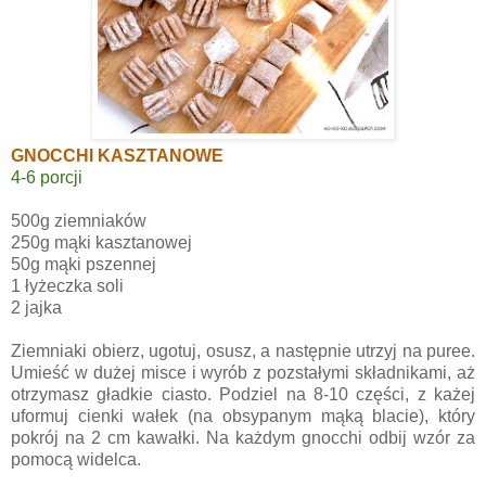
GNOCCHI KASZTANOWE
4-6 porcji
500g ziemniaków
250g mąki kasztanowej
50g mąki pszennej
1 łyżeczka soli
2 jajka
Ziemniaki obierz, ugotuj, osusz, a następnie utrzyj na puree.
Umieść w dużej misce i wyrób z pozstałymi składnikami, aż
otrzymasz gładkie ciasto. Podziel na 8-10 części, z każej
uformuj cienki wałek (na obsypanym mąką blacie), który
pokrój na 2 cm kawałki. Na każdym gnocchi odbij wzór za
pomocą widelca.