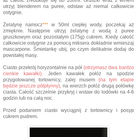
aż całość zredukuje się do 100ml. Gruszki wraz z winem
utrzyj blenderem na puree, odstaw aż niemal całkowicie
ostygnie.
Żelatynę namocz
***
w 50ml ciepłej wody, poczekaj aż
zmięknie. Następnie utrzyj żelatynę z wodą z puree
gruszkowym oraz pozostałym (175g) cukrem. Kiedy całość
całkowicie ostygnie za pomocą miksera dokładnie wmieszaj
mascarpone. Śmietankę ubij, po czym delikatnie dodaj do
powstałej masy.
Ciasto przekrój horyzontalnie na pół
(otrzymasz dwa bardzo
cienkie kawałki).
Jeden kawałek połóż na spodzie
przygotowanej tortownicy, zalej musem
(na tym etapie
będzie jeszcze półpłynny),
na wierzch połóż drugą połówkę
ciasta. Całość szczelnie przykryj i wstaw do lodówki na 4-6
godzin lub na całą noc.
Przed podaniem ciasto wyciągnij z tortownicy i posyp
cukrem pudrem.