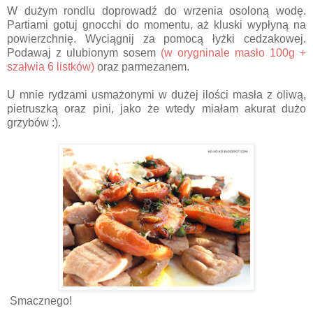
W dużym rondlu doprowadź do wrzenia osoloną wodę.
Partiami gotuj gnocchi do momentu, aż kluski wypłyną na
powierzchnię. Wyciągnij za pomocą łyżki cedzakowej.
Podawaj z ulubionym sosem
(w orygninale masło 100g +
szałwia 6 listków)
oraz parmezanem.
U mnie rydzami usmażonymi w dużej ilości masła z oliwą,
pietruszką oraz pini, jako że wtedy miałam akurat dużo
grzybów :).
Smacznego!