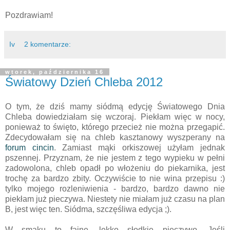
Pozdrawiam!
Iv
2 komentarze:
wtorek, października 16
Światowy Dzień Chleba 2012
O tym, że dziś mamy siódmą edycję Światowego Dnia
Chleba dowiedziałam się wczoraj. Piekłam więc w nocy,
ponieważ to święto, którego przecież nie można przegapić.
Zdecydowałam się na chleb kasztanowy wyszperany na
forum cincin
. Zamiast mąki orkiszowej użyłam jednak
pszennej. Przyznam, że nie jestem z tego wypieku w pełni
zadowolona, chleb opadł po włożeniu do piekarnika, jest
trochę za bardzo zbity. Oczywiście to nie wina przepisu :)
tylko mojego rozleniwienia - bardzo, bardzo dawno nie
piekłam już pieczywa. Niestety nie miałam już czasu na plan
B, jest więc ten. Siódma, szczęśliwa edycja ;).
W smaku to fajne, lekko słodkie pieczywo. Jeśli