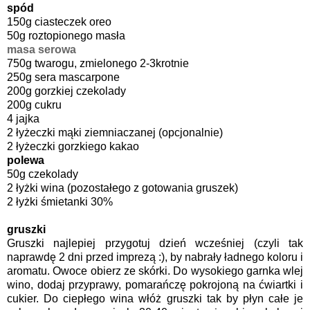
spód
150g ciasteczek oreo
50g roztopionego masła
masa serowa
750g twarogu, zmielonego 2-3krotnie
250g sera mascarpone
200g gorzkiej czekolady
200g cukru
4
jajka
2 łyżeczki mąki ziemniaczanej (opcjonalnie)
2 łyżeczki gorzkiego kakao
polewa
50g czekolady
2 łyżki wina (pozostałego z gotowania gruszek)
2 łyżki śmietanki 30%
gruszki
Gruszki najlepiej przygotuj dzień wcześniej (czyli tak
naprawdę 2 dni przed imprezą :), by nabrały ładnego koloru i
aromatu. Owoce obierz ze skórki. Do wysokiego garnka wlej
wino, dodaj przyprawy, pomarańczę pokrojoną na ćwiartki i
cukier. Do ciepłego wina włóż gruszki tak by płyn całe je