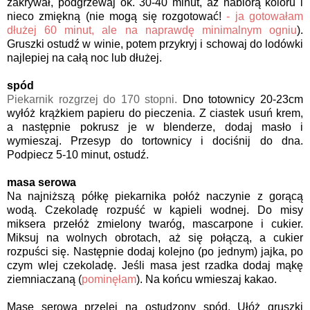
zakrywał, podgrzewaj ok. 30-40 minut, aż nabiorą koloru i
nieco zmiękną (nie mogą się rozgotować!
- ja gotowałam
dłużej 60 minut, ale na naprawdę minimalnym ogniu
).
Gruszki ostudź w winie, potem przykryj i schowaj do lodówki
najlepiej na całą noc lub dłużej.
spód
Piekarnik rozgrzej do 170 stopni.
Dno totownicy 20-23cm
wyłóż krążkiem papieru do pieczenia. Z ciastek usuń krem,
a następnie pokrusz je w blenderze, dodaj masło i
wymieszaj. Przesyp do tortownicy i dociśnij do dna.
Podpiecz 5-10 minut, ostudź.
masa serowa
Na najniższą półkę piekarnika połóż naczynie z gorącą
wodą. Czekoladę rozpuść w kąpieli wodnej. Do misy
miksera przełóż zmielony twaróg, mascarpone i cukier.
Miksuj na wolnych obrotach, aż się połączą, a cukier
rozpuści się. Następnie dodaj kolejno (po jednym) jajka, po
czym wlej czekoladę. Jeśli masa jest rzadka dodaj mąkę
ziemniaczaną (
pominęłam
). Na końcu wmieszaj kakao.
Masę serową przelej na ostudzony spód. Ułóż gruszki