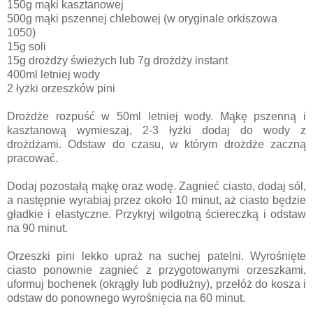
150g mąki kasztanowej
500g mąki pszennej chlebowej (w oryginale orkiszowa
1050)
15g soli
15g drożdży świeżych lub 7g drożdży instant
400ml letniej wody
2 łyżki orzeszków pini
Drożdże rozpuść w 50ml letniej wody. Mąkę pszenną i
kasztanową wymieszaj, 2-3 łyżki dodaj do wody z
drożdżami. Odstaw do czasu, w którym drożdże zaczną
pracować.
Dodaj pozostałą mąkę oraz wodę. Zagnieć ciasto, dodaj sól,
a następnie wyrabiaj przez około 10 minut, aż ciasto będzie
gładkie i elastyczne. Przykryj wilgotną ściereczką i odstaw
na 90 minut.
Orzeszki pini lekko upraż na suchej patelni. Wyrośnięte
ciasto ponownie zagnieć z przygotowanymi orzeszkami,
uformuj bochenek (okrągły lub podłużny), przełóż do kosza i
odstaw do ponownego wyrośnięcia na 60 minut.