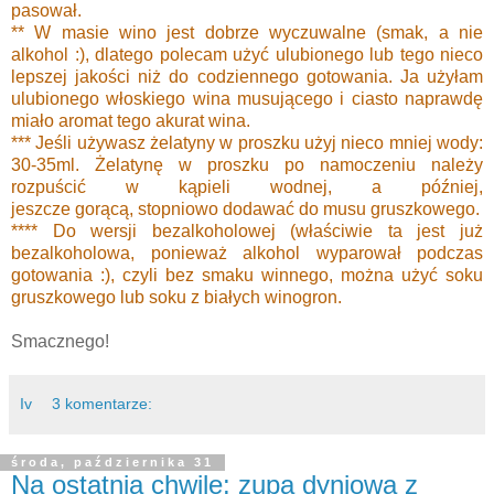
pasował.
** W masie wino jest dobrze wyczuwalne (smak, a nie
alkohol :), dlatego polecam użyć ulubionego lub tego nieco
lepszej jakości niż do codziennego gotowania. Ja użyłam
ulubionego włoskiego wina musującego i ciasto naprawdę
miało aromat tego akurat wina.
*** Jeśli używasz żelatyny w proszku użyj nieco mniej wody:
30-35ml. Żelatynę w proszku po namoczeniu należy
rozpuścić w kąpieli wodnej, a później,
jeszcze gorącą, stopniowo dodawać do musu gruszkowego.
**** Do wersji bezalkoholowej (właściwie ta jest już
bezalkoholowa, ponieważ alkohol wyparował podczas
gotowania :), czyli bez smaku winnego, można użyć soku
gruszkowego lub soku z białych winogron.
Smacznego!
Iv
3 komentarze:
środa, października 31
Na ostatnią chwilę: zupa dyniowa z