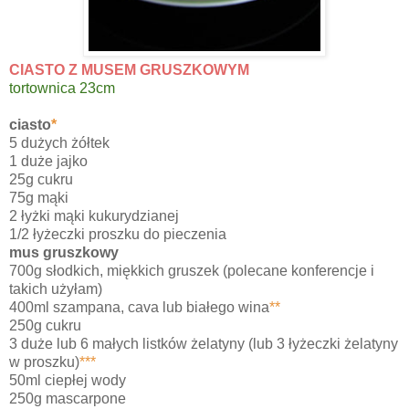
CIASTO Z MUSEM GRUSZKOWYM
tortownica 23cm
ciasto
*
5 dużych żółtek
1 duże jajko
25g cukru
75g mąki
2 łyżki mąki kukurydzianej
1/2 łyżeczki proszku do pieczenia
mus gruszkowy
700g słodkich, miękkich gruszek (polecane konferencje i
takich użyłam)
400ml szampana, cava lub białego wina
**
250g cukru
3 duże lub 6 małych listków żelatyny (lub 3 łyżeczki żelatyny
w proszku)
***
50ml ciepłej wody
250g mascarpone